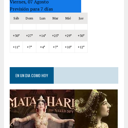
Viernes, 07 Agosto
Previsión para 7 días
Sáb
Dom
Lun
Mar
Mié
Jue
+
30°
+
27°
+
14°
+
25°
+
29°
+
30°
+
11°
+
7°
+
4°
+
7°
+
10°
+
12°
EN UN DIA COMO HOY